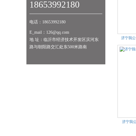
18653992180
电话：18653992180
E_mail：126@qq.com
济宁我公
地 址：临沂市经济技术开发区滨河东
路与朝阳路交汇处东500米路南
济宁我