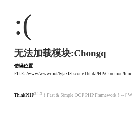
:(
无法加载模块:Chongq
错误位置
FILE: /www/wwwroot/lyjaxfzb.com/ThinkPHP/Common/func
3.1.3
ThinkPHP
{ Fast & Simple OOP PHP Framework } -- 